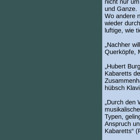
nicht nur u
und Ganze.
Wo andere n
wieder durch
luftige, wie 
„Nachher wil
Querköpfe, 
„Hubert Burg
Kabaretts de
Zusammenhän
hübsch Klavi
„Durch den 
musikalische
Typen, gelin
Anspruch und
Kabaretts“