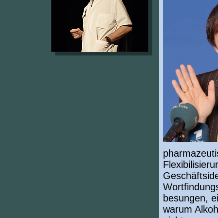
pharmazeutis
Flexibilisie
Geschäftside
Wortfindung
besungen, ei
warum Alkoho