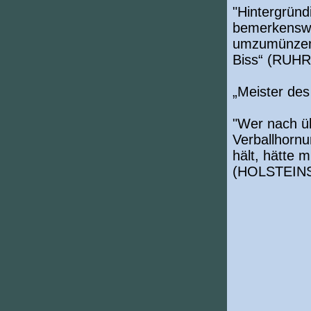
"Hintergründi
bemerkenswe
umzumünzen 
Biss“ (RU
„Meister de
"Wer nach üb
Verballhornu
hält, hätte 
(HOLSTEIN