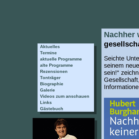
Nachher w
gesellsch
Aktuelles
Termine
Seichte Unte
aktuelle Programme
seinem neue
alte Programme
Rezensionen
sein!“ zeich
Tonträger
Gesellschaft
Biographie
Informatione
Galerie
Videos zum anschauen
Links
Gästebuch